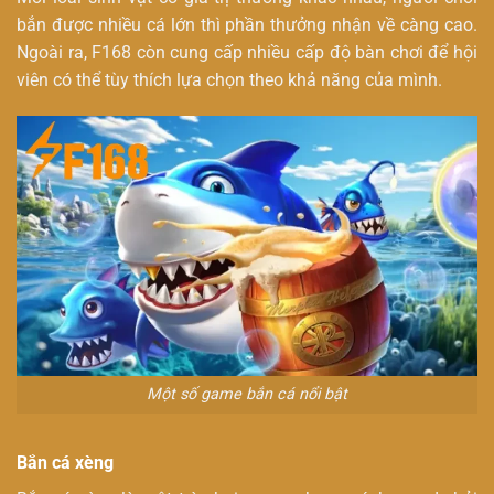
bắn được nhiều cá lớn thì phần thưởng nhận về càng cao.
Ngoài ra, F168 còn cung cấp nhiều cấp độ bàn chơi để hội
viên có thể tùy thích lựa chọn theo khả năng của mình.
Một số game bắn cá nổi bật
Bắn cá xèng