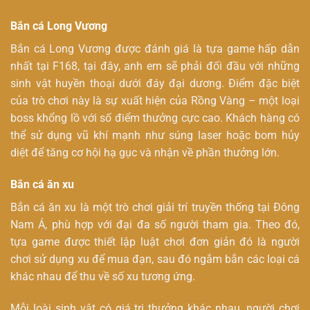
Bắn cá Long Vương
Bắn cá Long Vương được đánh giá là tựa game hấp dẫn
nhất tại F168, tại đây, anh em sẽ phải đối đầu với những
sinh vật huyền thoại dưới đáy đại dương. Điểm đặc biệt
của trò chơi này là sự xuất hiện của Rồng Vàng – một loại
boss khổng lồ với số điểm thưởng cực cao. Khách hàng có
thể sử dụng vũ khí mạnh như súng laser hoặc bom hủy
diệt để tăng cơ hội hạ gục và nhận về phần thưởng lớn.
Bắn cá ăn xu
Bắn cá ăn xu là một trò chơi giải trí truyền thống tại Đông
Nam Á, phù hợp với đại đa số người tham gia. Theo đó,
tựa game được thiết lập luật chơi đơn giản đó là người
chơi sử dụng xu để mua đạn, sau đó ngắm bắn các loại cá
khác nhau để thu về số xu tương ứng.
Mỗi loài sinh vật có giá trị thưởng khác nhau, người chơi