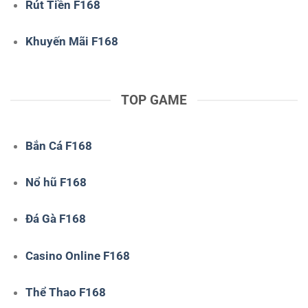
Rút Tiền F168
Khuyến Mãi F168
TOP GAME
Bắn Cá F168
Nổ hũ F168
Đá Gà F168
Casino Online F168
Thể Thao F168